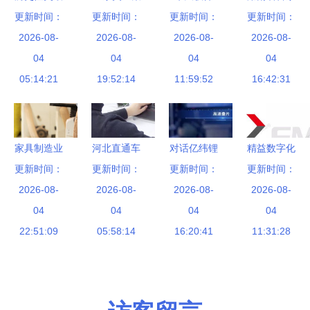
区镇这家企
更新时间：
体发声，一
更新时间：
更新时间：
C+轮融资
工业软件园
更新时间：
业成功入围
2026-08-
片紧急背后
2026-08-
超亿元，工
2026-08-
在株洲开园
2026-08-
中国软件百
04
中国半导体
04
业软件国产
04
赋能智能制
04
强，彰显软
05:14:21
产业的逆势
19:52:14
化迈上新台
11:59:52
造新引擎
16:42:31
件研发及技
崛起与软件
阶
术服务实力
技术生态的
成型
家具制造业
河北直通车
对话亿纬锂
精益数字化
常用ERP系
更新时间：
更新时间：
专题报道
更新时间：
能陈翔 以
答案在现场
更新时间：
统推荐 深
2026-08-
海云捷迅引
2026-08-
产品为王，
2026-08-
——益模科
2026-08-
耕精品家具
04
领软件研发
04
以技术与质
04
技EMOM产
04
制造的软件
22:51:09
与技术服务
05:58:14
量双轮驱
16:20:41
品经理何文
11:31:28
研发与技术
新浪潮
动，构建软
杰分享软件
方案解析
件研发与技
研发及技术
术服务新引
服务实践