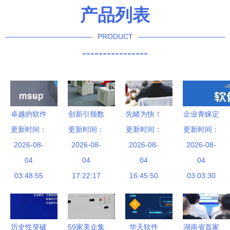
产品列表
PRODUCT
----------------
卓越的软件
创新引领数
先睹为快！
企业青睐定
质量控制与
更新时间：
字化服务，
更新时间：
更新时间：
2022南京
更新时间：
制开发 软
保证 软件
2026-08-
匠心专注行
2026-08-
金洽会开幕
2026-08-
件定制热度
2026-08-
研发管理培
04
业化发展
04
在即，重磅
04
为何急剧上
04
训与咨询服
03:48:55
——访无锡
17:22:17
签约聚焦软
16:45:50
03:03:30
升？
务的核心价
思领软件总
件研发及技
值
经理朱诗琳
术服务
历史性突破
59家美企集
华天软件
湖南省首家