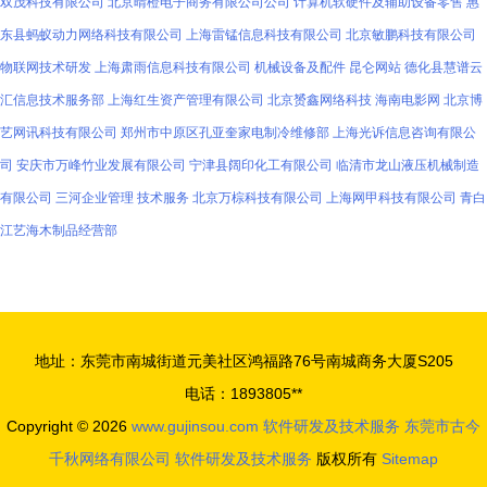
双茂科技有限公司
北京晴橙电子商务有限公司公司
计算机软硬件及辅助设备零售
惠
东县蚂蚁动力网络科技有限公司
上海雷锰信息科技有限公司
北京敏鹏科技有限公司
物联网技术研发
上海肃雨信息科技有限公司
机械设备及配件
昆仑网站
德化县慧谱云
汇信息技术服务部
上海红生资产管理有限公司
北京赟鑫网络科技
海南电影网
北京博
艺网讯科技有限公司
郑州市中原区孔亚奎家电制冷维修部
上海光诉信息咨询有限公
司
安庆市万峰竹业发展有限公司
宁津县阔印化工有限公司
临清市龙山液压机械制造
有限公司
三河企业管理
技术服务
北京万棕科技有限公司
上海网甲科技有限公司
青白
江艺海木制品经营部
地址：东莞市南城街道元美社区鸿福路76号南城商务大厦S205
电话：1893805**
Copyright © 2026
www.gujinsou.com
软件研发及技术服务
东莞市古今
千秋网络有限公司
软件研发及技术服务
版权所有
Sitemap