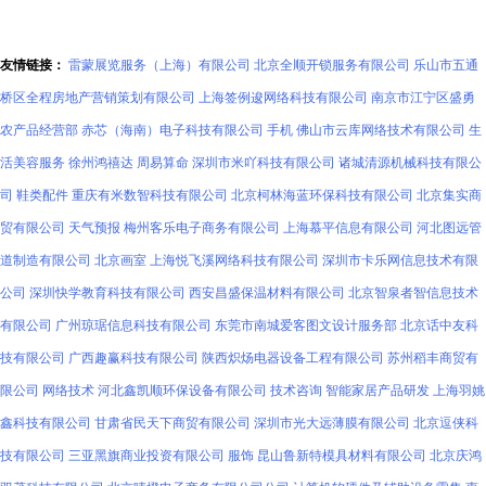
友情链接：
雷蒙展览服务（上海）有限公司
北京全顺开锁服务有限公司
乐山市五通
桥区全程房地产营销策划有限公司
上海签例逡网络科技有限公司
南京市江宁区盛勇
农产品经营部
赤芯（海南）电子科技有限公司
手机
佛山市云库网络技术有限公司
生
活美容服务
徐州鸿禧达
周易算命
深圳市米吖科技有限公司
诸城清源机械科技有限公
司
鞋类配件
重庆有米数智科技有限公司
北京柯林海蓝环保科技有限公司
北京集实商
贸有限公司
天气预报
梅州客乐电子商务有限公司
上海慕平信息有限公司
河北图远管
道制造有限公司
北京画室
上海悦飞溪网络科技有限公司
深圳市卡乐网信息技术有限
公司
深圳快学教育科技有限公司
西安昌盛保温材料有限公司
北京智泉者智信息技术
有限公司
广州琼琚信息科技有限公司
东莞市南城爱客图文设计服务部
北京话中友科
技有限公司
广西趣赢科技有限公司
陕西炽炀电器设备工程有限公司
苏州稻丰商贸有
限公司
网络技术
河北鑫凯顺环保设备有限公司
技术咨询
智能家居产品研发
上海羽姚
鑫科技有限公司
甘肃省民天下商贸有限公司
深圳市光大远薄膜有限公司
北京逗侠科
技有限公司
三亚黑旗商业投资有限公司
服饰
昆山鲁新特模具材料有限公司
北京庆鸿