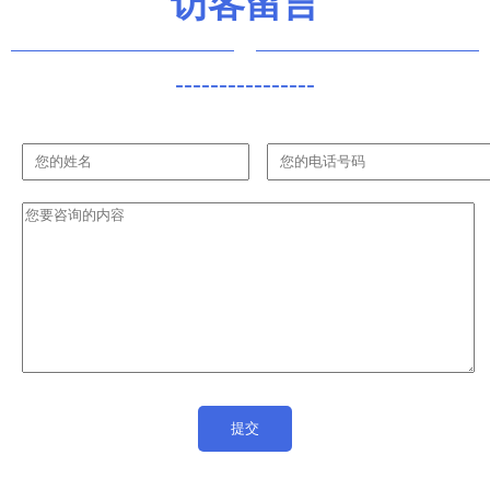
访客留言
擎
----------------