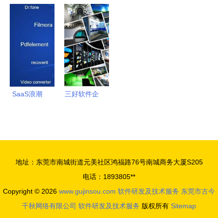
理公司 一
立网络发展
下载 软件
二轮回复挂
站式服务助
公司，加码
研发与技术
网，驶入混
力海洋石油
大数据与软
服务的专业
合云蓝海，
工程专业承
件研发业务
平台
软件研发与
包资质申请
技术服务双
与软件技术
轮驱动盈利
服务
可期
SaaS浪潮
三好软件企
中的领航者
业 引领软
万兴科技以
件研发，赋
产品创新与
能技术未来
用户体验驱
地址：东莞市南城街道元美社区鸿福路76号南城商务大厦S205
动持续进化
电话：1893805**
Copyright © 2026
www.gujinsou.com
软件研发及技术服务
东莞市古今
千秋网络有限公司
软件研发及技术服务
版权所有
Sitemap