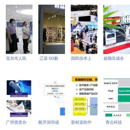
宜兴市人民
辽源 5G数
国民技术上
超额完成全
政府副市长
字化织袜实
半年营收激
年目标 相
金磊一行莅
验工厂尽显
增
城企业以软
临华天软
科技范，软
126.9%，
件研发与技
件，共探软
件研发与技
战略聚焦高
术服务驱动
件研发与技
术服务双轮
端MCU与
智能制造迈
术服务的创
驱动产业升
车规级市场
向新高度
新发展路径
级
广州资质办
酷开深圳成
新材道软件
青云科技